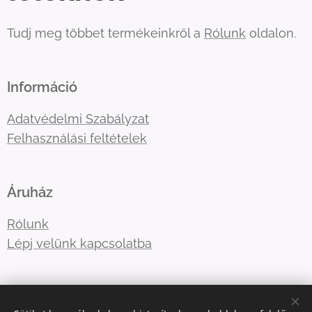
Tudj meg többet termékeinkről a
Rólunk
oldalon.
Információ
Adatvédelmi Szabályzat
Felhasználási feltételek
Áruház
Rólunk
Lépj velünk kapcsolatba
E-mail:
tre3famili@gmail.com