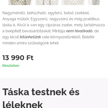
Nagyméretű, behúzható, egyterű, belső zsebbel, .
Anyaga műbőr. Egyszerű, nagyszerű és még praktikus
táska is. Kívül is van egy cipzáras zsebe, mely tartalmazza
a beépített bevásárlótáskát. Mintája
nem hivalkodó
, de
egy kicsit
kitűnhetünk
vele környezetünkből. Belefér
minden amire szükségünk lehet.
13 990
Ft
Készleten
Táska testnek és
léleknek