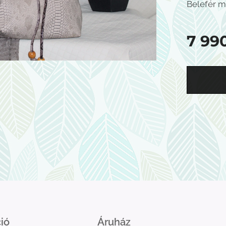
Belefér m
7 99
ió
Áruház