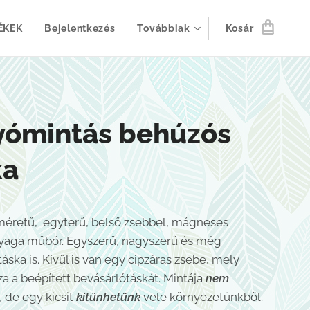
ÉKEK
Bejelentkezés
Továbbiak
Kosár
yómintás behúzós
ka
éretű, egyterű, belső zsebbel, mágneses
nyaga műbőr. Egyszerű, nagyszerű és még
táska is. Kívül is van egy cipzáras zsebe, mely
za a beépített bevásárlótáskát. Mintája
nem
, de egy kicsit
kitűnhetünk
vele környezetünkből.