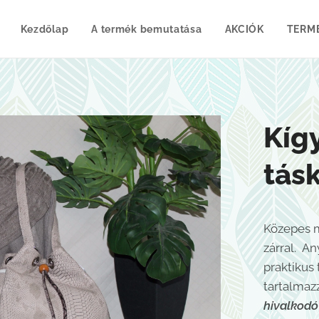
Kezdőlap
A termék bemutatása
AKCIÓK
TERM
Kíg
tás
Közepes m
zárral. A
praktikus 
tartalmaz
hivalkodó