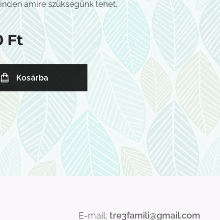
inden amire szükségünk lehet.
0
Ft
Kosárba
E-mail:
tre3famili@gmail.com