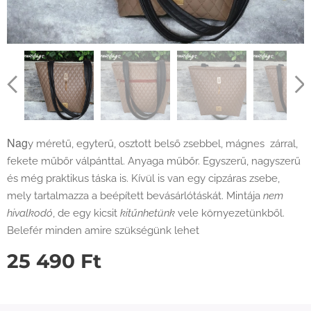
Nag
y méretű, egyterű, osztott belső zsebbel, mágnes zárral,
fekete műbőr válpánttal. Anyaga műbőr. Egyszerű, nagyszerű
és még praktikus táska is. Kívül is van egy cipzáras zsebe,
mely tartalmazza a beépített bevásárlótáskát. Mintája
nem
hivalkodó
, de egy kicsit
kitűnhetünk
vele környezetünkből.
Belefér minden amire szükségünk lehet
25 490
Ft