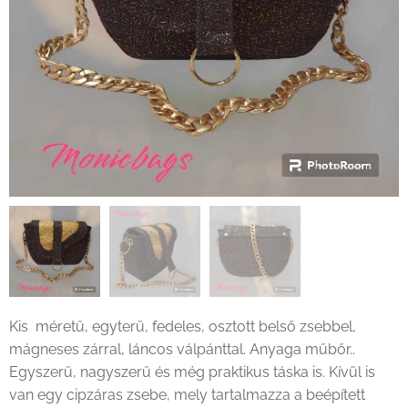
Kis méretű, egyterű, fedeles, osztott belső zsebbel,
mágneses zárral, láncos válpánttal. Anyaga műbőr..
Egyszerű, nagyszerű és még praktikus táska is. Kívül is
van egy cipzáras zsebe, mely tartalmazza a beépített