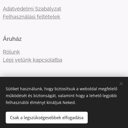
Adatvédelmi Szabályzat
Felhasználási feltételek
Áruház
Rólunk
Lépj velünk kapcsolatba
E-mail:
tre3famili@gmail.com
Sütiket használunk, hogy biztosítsuk a weboldal megfelelő
Telefonszám:
+36-30-5177410
működését és biztonságát, valamint hogy a lehető legjobb
felhasználói élményt kínáljuk Neked.
Az oldalt a
Webnode
működteti
Sütik
Csak a legszükségesebbek elfogadása