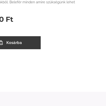
kből. Belefér minden amire szükségünk lehet
0
Ft
Kosárba