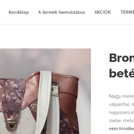
Kezdőlap
A termék bemutatása
AKCIÓK
TERM
Bron
beté
Nag
y méret
válpánttal. 
nagyszerű és
zsebe, mely 
nem hivalk