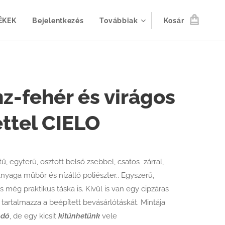
ÉKEK
Bejelentkezés
Továbbiak
Kosár
z-fehér és virágos
ttel CIELO
ű, egyterű, osztott belső zsebbel, csatos zárral,
Anyaga műbőr és nízálló poliészter.. Egyszerű,
 még praktikus táska is. Kívül is van egy cipzáras
tartalmazza a beépített bevásárlótáskát. Mintája
odó
, de egy kicsit
kitűnhetünk
vele