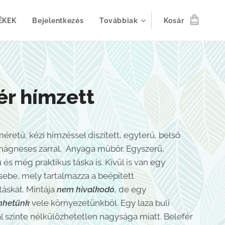
ÉKEK
Bejelentkezés
Továbbiak
Kosár
ér hímzett
éretű, kézi hímzéssel díszített, egyterű, belső
mágneses zárral. Anyaga műbőr. Egyszerű,
és még praktikus táska is. Kívül is van egy
zsebe, mely tartalmazza a beépített
táskát. Mintája
nem hivalkodó
, de egy
űnhetünk
vele környezetünkből. Egy laza buli
l szinte nélkülözhetetlen nagysága miatt. Belefér