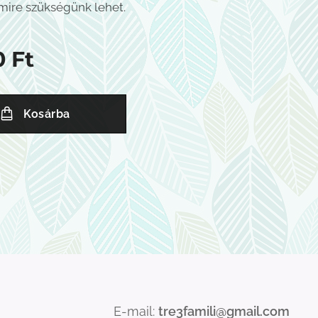
mire szükségünk lehet.
0
Ft
Kosárba
E-mail:
tre3famili@gmail.com