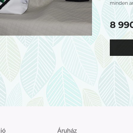
minden a
8 99
ió
Áruház