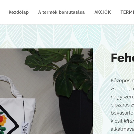
Kezdőlap
A termék bemutatása
AKCIÓK
TERM
Feh
Közepes m
zsebbel, 
nagyszerű 
cipzáras 
bevásárló
kicsit
kit
alkalmáva