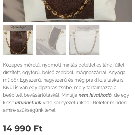
Közepes méretű, nyomott mintás betéttel és lánc füllel
díszített, egyterű, belső zsebbel, mágneszárral. Anyaga
műbőr. Egyszerű, nagyszerű és még praktikus táska is.
Kívül is van egy cipzáras zsebe, mely tartalmazza a
beépített bevásárlótáskát. Mintája
nem hivalkodó
, de egy
kicsit
kitűnhetünk
vele környezetünkből. Belefér minden
amire szükségünk lehet.
14 990
Ft