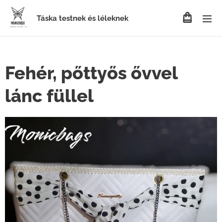
Táska testnek és léleknek
Fehér, pőttyős ővvel
lánc füllel