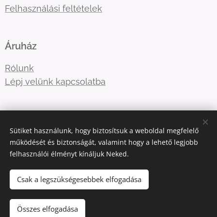
Felhasználási feltételek
Áruház
Rólunk
Lépj velünk kapcsolatba
E-mail:
tre3famili@gmail.com
Sütiket használunk, hogy biztosítsuk a weboldal megfelelő
Telefonszám:
+36-30-5177410
működését és biztonságát, valamint hogy a lehető legjobb
felhasználói élményt kínáljuk Neked.
Az oldalt a
Webnode
működteti
Sütik
Csak a legszükségesebbek elfogadása
Kosárba
Összes elfogadása