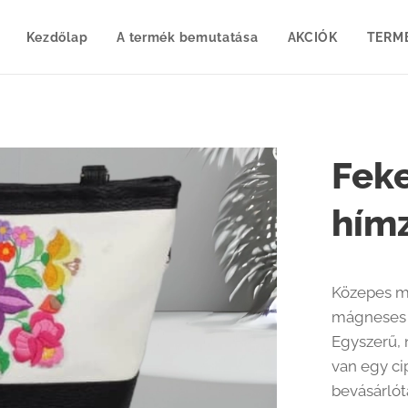
Kezdőlap
A termék bemutatása
AKCIÓK
TERM
Feke
hím
Közepes mé
mágneses z
Egyszerű, 
van egy ci
bevásárlót