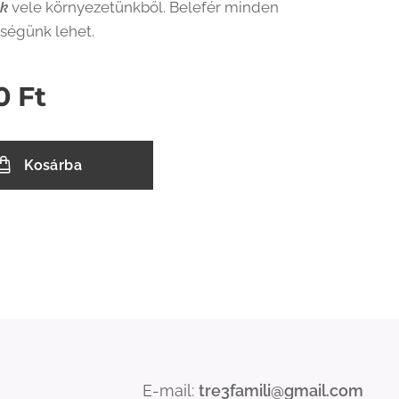
nk
vele környezetünkből. Belefér minden
kségünk lehet.
0
Ft
Kosárba
E-mail:
tre3famili@gmail.com