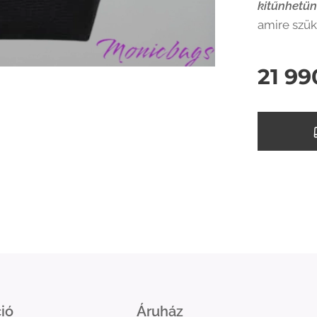
kitűnhetü
amire szü
21 99
ió
Áruház