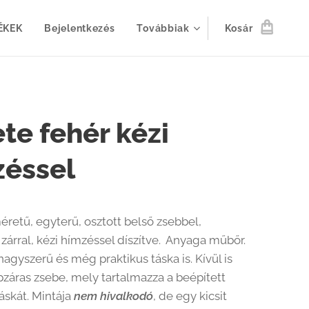
ÉKEK
Bejelentkezés
Továbbiak
Kosár
te fehér kézi
zéssel
retű, egyterű, osztott belső zsebbel,
árral, kézi hímzéssel díszítve. Anyaga műbőr.
nagyszerű és még praktikus táska is. Kívül is
pzáras zsebe, mely tartalmazza a beépített
áskát. Mintája
nem hivalkodó
, de egy kicsit