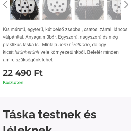
Kis méretű, egyterű, két belső zsebbel, csatos zárral, láncos
válpánttal. Anyaga műbőr. Egyszerű, nagyszerű és még
praktikus táska is. Mintája
, de egy
nem hivalkodó
kicsit
vele környezetünkből. Belefér minden
kitűnhetünk
amire szükségünk lehet.
22 490
Ft
Készleten
Táska testnek és
léleknek