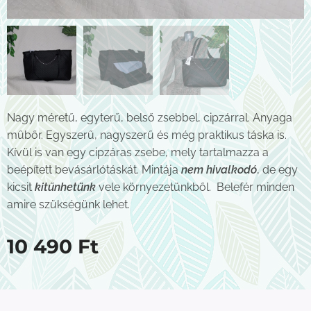
Nagy méretű, egyterű, belső zsebbel, cipzárral. Anyaga
műbőr. Egyszerű, nagyszerű és még praktikus táska is.
Kívül is van egy cipzáras zsebe, mely tartalmazza a
beépített bevásárlótáskát. Mintája
nem hivalkodó
, de egy
kicsit
kitűnhetünk
vele környezetünkből. Belefér minden
amire szükségünk lehet.
10 490
Ft