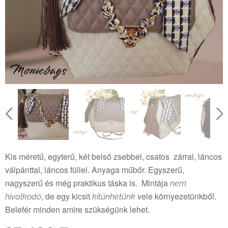
Kis méretű, egyterű, két belső zsebbel, csatos zárral, láncos
válpánttal, láncos füllel. Anyaga műbőr. Egyszerű,
nagyszerű és még praktikus táska is. Mintája
nem
, de egy kicsit
vele környezetünkből.
hivalkodó
kitűnhetünk
Belefér minden amire szükségünk lehet.