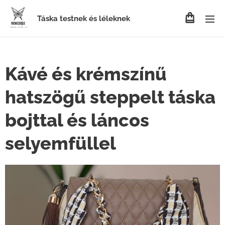
Táska testnek és léleknek
Kávé és krémszínű
hatszögű steppelt táska
bojttal és láncos
selyemfüllel