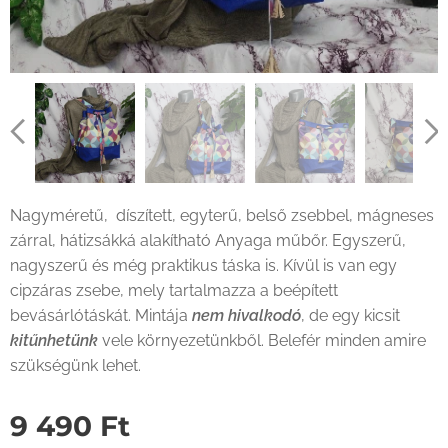
Nagyméretű, díszített, egyterű, belső zsebbel, mágneses
zárral, hátizsákká alakítható Anyaga műbőr. Egyszerű,
nagyszerű és még praktikus táska is. Kívül is van egy
cipzáras zsebe, mely tartalmazza a beépített
bevásárlótáskát. Mintája
nem hivalkodó
, de egy kicsit
kitűnhetünk
vele környezetünkből. Belefér minden amire
szükségünk lehet.
9 490
Ft