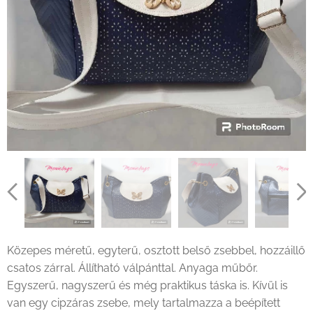
Közepes méretű, egyterű, osztott belső zsebbel, hozzáillő
csatos zárral. Állítható válpánttal. Anyaga műbőr.
Egyszerű, nagyszerű és még praktikus táska is. Kívül is
van egy cipzáras zsebe, mely tartalmazza a beépített