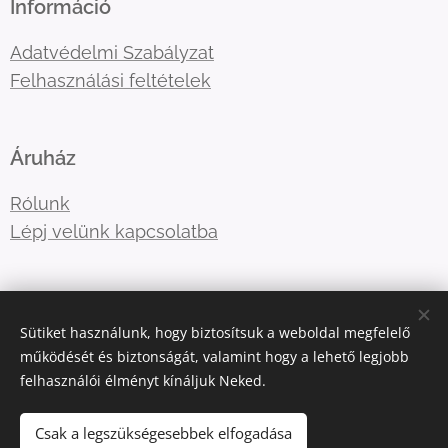
Információ
Adatvédelmi Szabályzat
Felhasználási feltételek
Áruház
Rólunk
Lépj velünk kapcsolatba
E-mail:
tre3famili@gmail.com
Sütiket használunk, hogy biztosítsuk a weboldal megfelelő
Telefonszám:
+36-30-5177410
működését és biztonságát, valamint hogy a lehető legjobb
felhasználói élményt kínáljuk Neked.
Az oldalt a
Webnode
működteti
Sütik
Csak a legszükségesebbek elfogadása