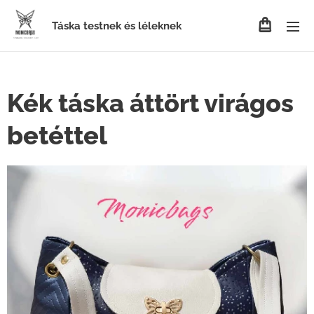
Táska testnek és léleknek
Kék táska áttört virágos
betéttel