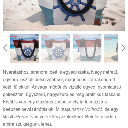
Nyaraláshoz, strandra ideális egyedi táska. Nagy méretű,
egyterű, osztott belső zsebbel, mágneses zárral,sodrott
kötél fülekkel. Anyaga műbőr és vízálló egyedi nyomtatású
poliészter.. Egyszerű, nagyszerű és még praktikus táska is.
Kívül is van egy cipzáras zsebe, mely tartalmazza a
beépített bevásárlótáskát. Mintája
, de egy
nem hivalkodó
kicsit
vele környezetünkből. Belefér minden
kitűnhetünk
amire szükségünk lehet.