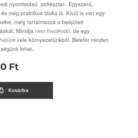
yedi nyomtatású poliészter.. Egyszerű,
és még praktikus táska is. Kívül is van egy
sebe, mely tartalmazza a beépített
áskát. Mintája
, de egy
nem hivalkodó
vele környezetünkből. Belefér minden
nhetünk
ségünk lehet.
90
Ft
Kosárba