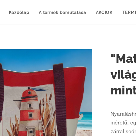
Kezdőlap
A termék bemutatása
AKCIÓK
TERM
"Mat
vilá
mint
Nyaralásho
méretű, eg
zárral,sod