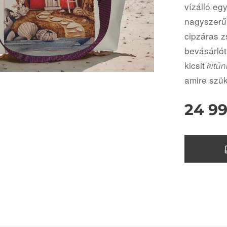
vízálló eg
nagyszerű 
cipzáras z
bevásárlót
kicsit
kitű
amire szük
24 9