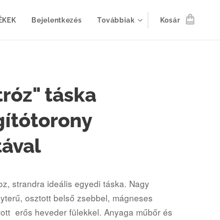
ÉKEK
Bejelentkezés
Továbbiak
Kosár
róz" táska
gítótorony
ával
z, strandra ideális egyedi táska. Nagy
yterű, osztott belső zsebbel, mágneses
rott erős heveder fülekkel. Anyaga műbőr és