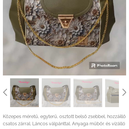
Közepes méretű, egyterű, osztott belső zsebbel, hozzáillő
csatos zárral. Láncos válpánttal. Anyaga műbőr. és vízálló