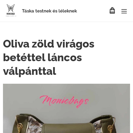
Táska testnek és léleknek
Oliva zöld virágos
betéttel láncos
válpánttal