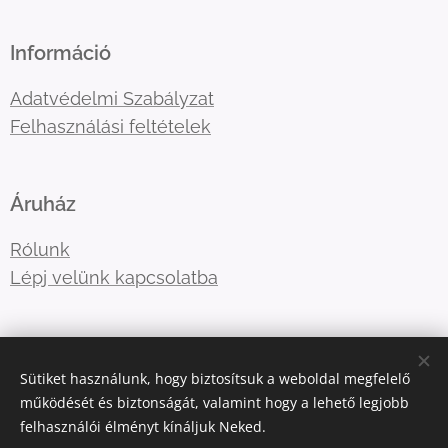
Információ
Adatvédelmi Szabályzat
Felhasználási feltételek
Áruház
Rólunk
Lépj velünk kapcsolatba
E-mail:
tre3famili@gmail.com
Sütiket használunk, hogy biztosítsuk a weboldal megfelelő
Telefonszám:
+36-30-5177410
működését és biztonságát, valamint hogy a lehető legjobb
felhasználói élményt kínáljuk Neked.