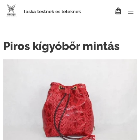
Táska testnek és léleknek
Piros kígyóbőr mintás