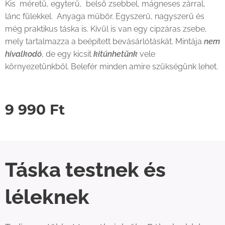
Kis méretű, egyterű, belső zsebbel, mágneses zárral,
lánc fülekkel. Anyaga műbőr. Egyszerű, nagyszerű és
még praktikus táska is. Kívül is van egy cipzáras zsebe,
mely tartalmazza a beépített bevásárlótáskát. Mintája
nem
hivalkodó
, de egy kicsit
kitűnhetünk
vele
környezetünkből. Belefér minden amire szükségünk lehet.
9 990
Ft
Táska testnek és
léleknek