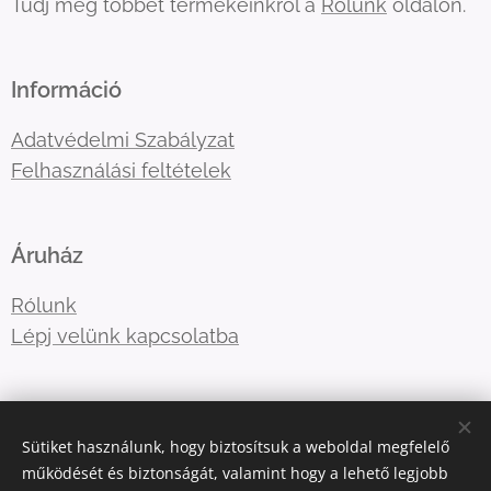
Tudj meg többet termékeinkről a
Rólunk
oldalon.
Információ
Adatvédelmi Szabályzat
Felhasználási feltételek
Áruház
Rólunk
Lépj velünk kapcsolatba
E-mail:
tre3famili@gmail.com
Sütiket használunk, hogy biztosítsuk a weboldal megfelelő
Telefonszám:
+36-30-5177410
működését és biztonságát, valamint hogy a lehető legjobb