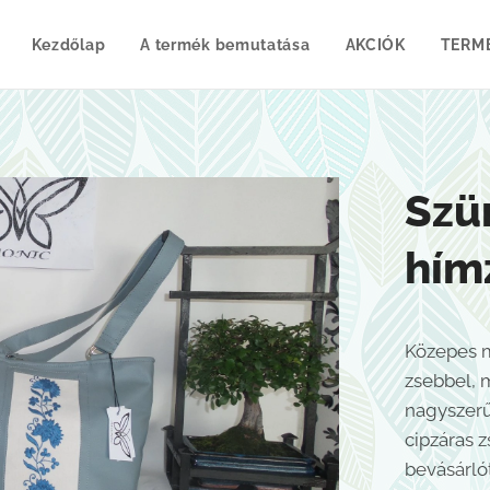
Kezdőlap
A termék bemutatása
AKCIÓK
TERM
Szü
hím
Közepes m
zsebbel, 
nagyszerű 
cipzáras 
bevásárló