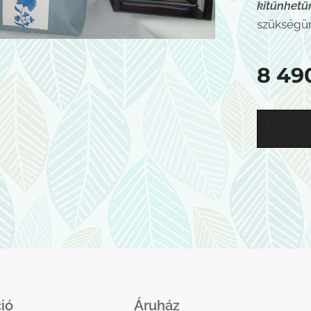
kitűnhet
szükségün
8 49
ió
Áruház