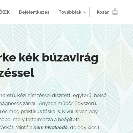
ÉKEK
Bejelentkezés
Továbbiak
Kosár
rke kék búzavirág
zéssel
éretű, kézi hímzéssel díszített, egyterű, belső
mágneses zárral. Anyaga műbőr. Egyszerű,
és még praktikus táska is. Kívül is van egy
zsebe, mely tartalmazza a beépített
táskát. Mintája
nem hivalkodó
, de egy kicsit