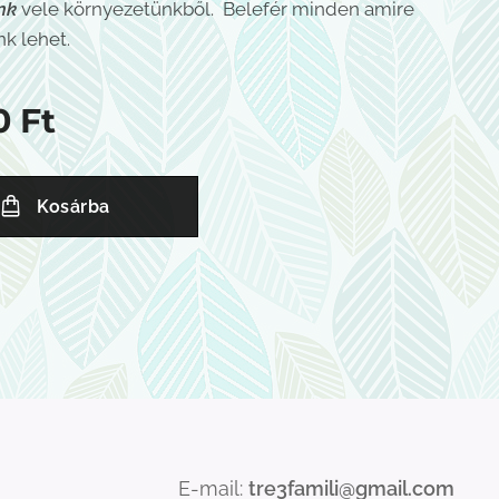
ünk
vele környezetünkből. Belefér minden amire
k lehet.
0
Ft
Kosárba
E-mail:
tre3famili@gmail.com